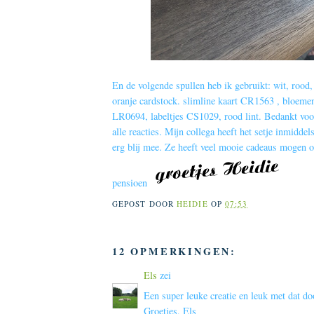
En de volgende spullen heb ik gebruikt: wit, rood,
oranje cardstock. slimline kaart CR1563 , bloem
LR0694, labeltjes CS1029, rood lint. Bedankt voor
alle reacties. Mijn collega heeft het setje inmidde
erg blij mee. Ze heeft veel mooie cadeaus mogen 
pensioen
GEPOST DOOR
HEIDIE
OP
07:53
12 OPMERKINGEN:
Els
zei
Een super leuke creatie en leuk met dat doo
Groetjes, Els