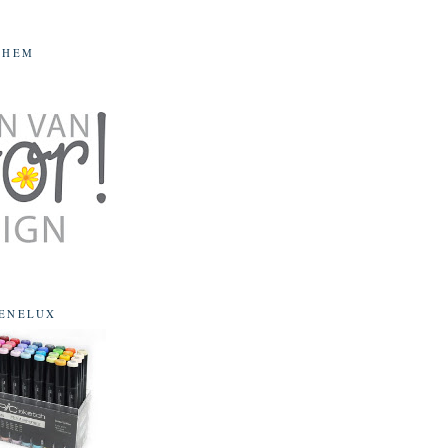
CHEM
ENELUX