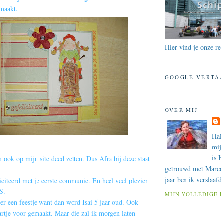
emaakt.
Hier vind je onze re
GOOGLE VERTA
OVER MIJ
Ha
mij
is 
 ook op mijn site deed zetten. Dus Afra bij deze staat
getrouwd met Marco
jaar ben ik verslaaf
citeerd met je eerste communie. En heel veel plezier
S.
MIJN VOLLEDIGE 
r een feestje want dan word Isai 5 jaar oud. Ook
artje voor gemaakt. Maar die zal ik morgen laten