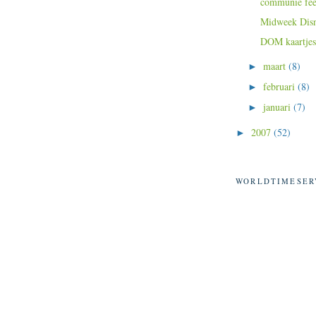
communie fee
Midweek Dis
DOM kaartjes
maart
(8)
►
februari
(8)
►
januari
(7)
►
2007
(52)
►
WORLDTIMESER