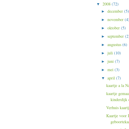
2008
(72)
▼
december
(5)
►
november
(4
►
oktober
(5)
►
september
(2
►
augustus
(6)
►
juli
(10)
►
juni
(7)
►
mei
(3)
►
april
(7)
▼
kaartje a la 
kaartje gemaa
kinderdijk
Verhuis kaartj
Kaartje voor I
geboortekaa