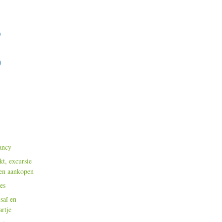
)
)
Nancy
kt, excursie
 en aankopen
es
saï en
rtje