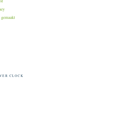
st
ney
 gemaakt
VER CLOCK