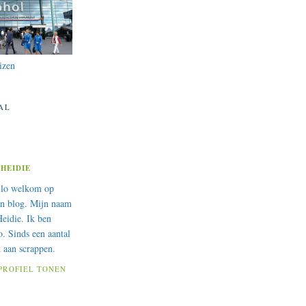
izen
AL
HEIDIE
llo welkom op
n blog. Mijn naam
Heidie. Ik ben
. Sinds een aantal
d aan scrappen.
PROFIEL TONEN