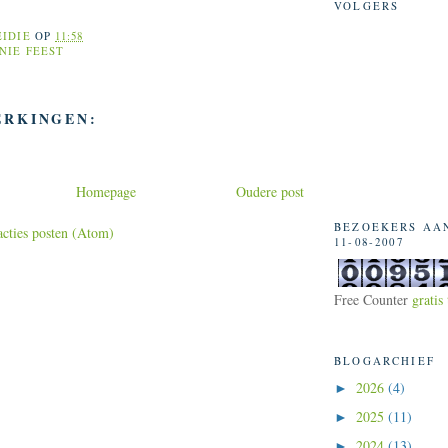
VOLGERS
EIDIE
OP
11:58
IE FEEST
ERKINGEN:
Homepage
Oudere post
BEZOEKERS AA
cties posten (Atom)
11-08-2007
Free Counter
gratis 
BLOGARCHIEF
2026
(4)
►
2025
(11)
►
2024
(13)
►