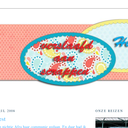
IL 2008
ONZE REIZEN
est
n nichtje Afra haar communie gedaan. En daar had ik