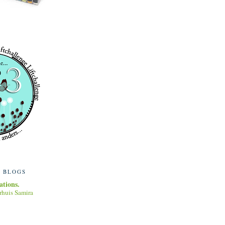
T BLOGS
ations.
rhuis Samira